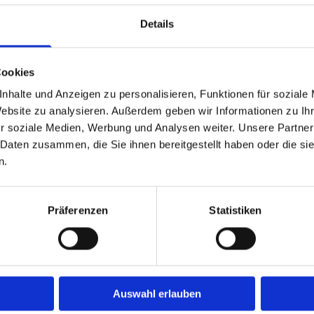
Jetzt Kontakt aufnehmen
Details
Cookies
nhalte und Anzeigen zu personalisieren, Funktionen für soziale
er Faltstores
Website zu analysieren. Außerdem geben wir Informationen zu I
r soziale Medien, Werbung und Analysen weiter. Unsere Partner
 Daten zusammen, die Sie ihnen bereitgestellt haben oder die s
fertigt, das sich für einen optimalen
n.
isch sind die Ziehharmonika-Falten, die
ässt sich das Gewebe bei der Bedienung
r Fensterbehang für den Innenbereich
Präferenzen
Statistiken
darf für mehr oder weniger Schutz vor der
tores nicht nur beispielsweise für das
Schlafzimmer bietet sich eine Plissee-
erdunkeln. Wie Rollos oder Jalousien
 neugierigen Blicken. Sie lassen sich
Auswahl erlauben
oblemlos wieder demontieren, wenn die