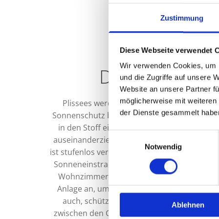
Zustimmung
Diese Webseite verwendet 
Wir verwenden Cookies, um I
Die Vorteile d
und die Zugriffe auf unsere 
Website an unsere Partner fü
möglicherweise mit weiteren
Plissees werden aus einem Textilgewebe ge
der Dienste gesammelt habe
Sonnenschutz besonders eignet. Charakterist
in den Stoff eingearbeitet sind. Dadurch l
Einwilligungsauswahl
auseinanderziehen oder zusammenfalten. De
Notwendig
ist stufenlos verstellbar und sorgt so bei Be
Sonneneinstrahlung. Jedoch kommen die Falts
Wohnzimmer oder für ein Büro in Frage: Im 
Anlage an, um den Raum wunschgerecht zu v
auch, schützen die Faltvorhänge zudem vor
Ablehnen
zwischen den Glasleisten befestigen und pr